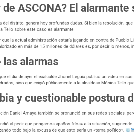
r de ASCONA? El alarmante s
a del distrito, genera hoy profundas dudas. Si bien la resolución,
ica Tello sobre este caso es alarmante.
ue la actual administración estaría jugando en contra de Pueblo Li
lorizado en más de 15 millones de dólares es, por decir lo menos, in
 las alarmas
ue el día de ayer el exalcalde Jhonel Leguía publicó un video en sus
rados, sino que exigió públicamente a la alcaldesa Mónica Tello que 
ibia y cuestionable postura 
sición Daniel Amaya también se pronunció en sus redes sociales, p
rendió al pedir que pongamos «paños fríos» a la situación, sugirien
izando todo bajo la excusa de que esto sería un «tema político».