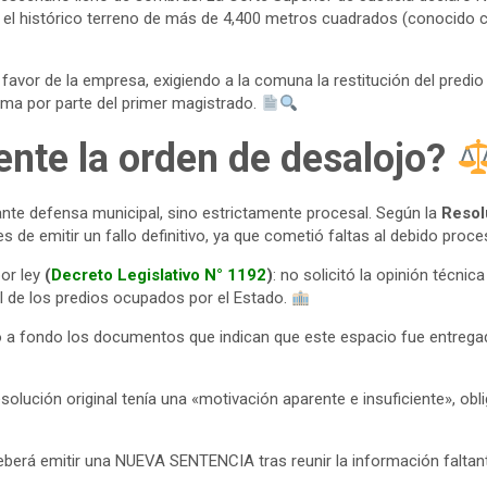
egar el histórico terreno de más de 4,400 metros cuadrados (conoc
 favor de la empresa, exigiendo a la comuna la restitución del predi
orma por parte del primer magistrado.
ente la orden de desalojo?
llante defensa municipal, sino estrictamente procesal. Según la
Resol
de emitir un fallo definitivo, ya que cometió faltas al debido proce
por ley
(
Decreto Legislativo N° 1192
)
: no solicitó la opinión técni
al de los predios ocupados por el Estado.
ó a fondo los documentos que indican que este espacio fue entregad
solución original tenía una «motivación aparente e insuficiente», ob
deberá emitir una NUEVA SENTENCIA tras reunir la información faltan