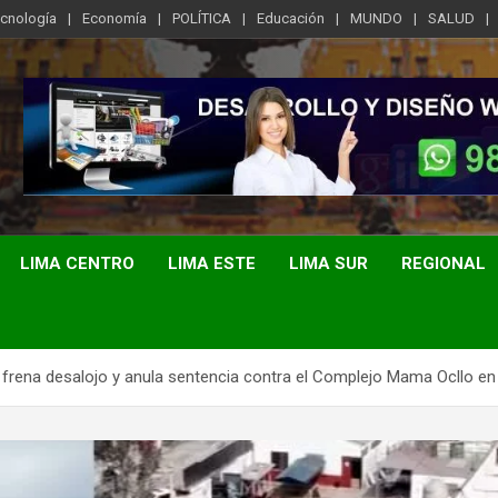
ecnología
Economía
POLÍTICA
Educación
MUNDO
SALUD
LIMA CENTRO
LIMA ESTE
LIMA SUR
REGIONAL
l frena desalojo y anula sentencia contra el Complejo Mama Ocllo en