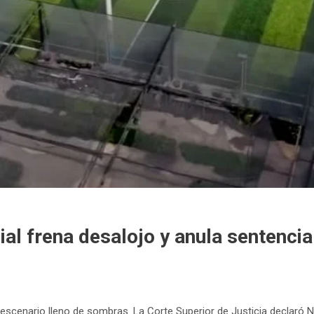
ial frena desalojo y anula sentenc
 escenario lleno de sombras. La Corte Superior de Justicia declaró 