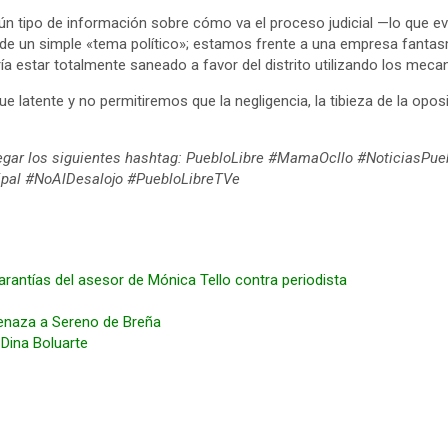
n tipo de información sobre cómo va el proceso judicial —lo que ev
a de un simple «tema político»; estamos frente a una empresa fant
ía estar totalmente saneado a favor del distrito utilizando los meca
 latente y no permitiremos que la negligencia, la tibieza de la opos
gregar los siguientes hashtag: PuebloLibre #MamaOcllo #NoticiasP
ipal #NoAlDesalojo #PuebloLibreTVe
arantías del asesor de Mónica Tello contra periodista
enaza a Sereno de Breña
 Dina Boluarte