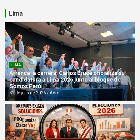
Lima
LIMA
Arranca la carrera: Carlos Bruce oficializa su
candidatura a Lima 2026 junto al bloque de
Somos Perú
31 de julio de 2026
Adm