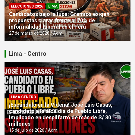
ELECCIONES 2026
LIMA
Candidatos bajo la lupa: Gremios exigen
propuestas claras frente al 70% de
informalidad laboral en el Perú
27 de marzo de 2026
Adm
Lima - Centro
LIMA CENTRO
¡Escándalo en la Videna! José Luis Casas,
candidato a la alcaldía de Pueblo Libre,
implicado en despilfarro de más de S/ 30
millones
15 de julio de 2026
Adm