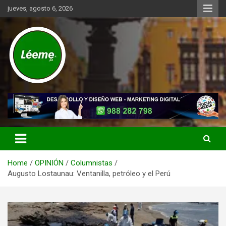
Skip
jueves, agosto 6, 2026
to
content
Noticias de actualidad del mundo distrital, vecinal, municipal y de
Léeme.pe
negocios a nivel de Lima Metropolitana, sin descuidar las noticias
de alcance nacional.
Home
OPINIÓN
Columnistas
Augusto Lostaunau: Ventanilla, petróleo y el Perú