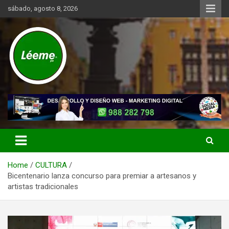
Skip
sábado, agosto 8, 2026
to
content
Noticias de actualidad del mundo distrital, vecinal, municipal y de
Léeme.pe
negocios a nivel de Lima Metropolitana, sin descuidar las noticias
de alcance nacional.
Home
CULTURA
Bicentenario lanza concurso para premiar a artesanos y
artistas tradicionales