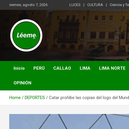
Skip
viernes, agosto 7, 2026
LUCES
CULTURA
Ciencia y T
to
content
Noticias de actualidad del mundo distrital, vecinal, municipal y
Léeme.pe
de negocios a nivel de Lima Metropolitana, sin descuidar las
noticias de alcance nacional.
Inicio
PERÚ
CALLAO
LIMA
LIMA NORTE
OPINIÓN
Home
DEPORTES
Catar prohíbe las copias del logo del Mun