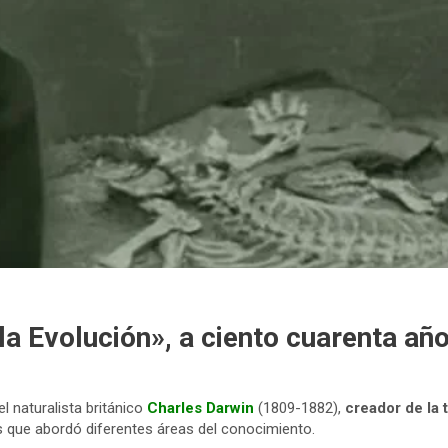
la Evolución», a ciento cuarenta añ
l naturalista británico
Charles Darwin
(1809-1882),
creador de la 
s que abordó diferentes áreas del conocimiento.