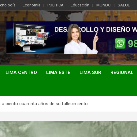
ecnología
Economía
POLÍTICA
Educación
MUNDO
SALUD
LIMA CENTRO
LIMA ESTE
LIMA SUR
REGIONAL
», a ciento cuarenta años de su fallecimiento