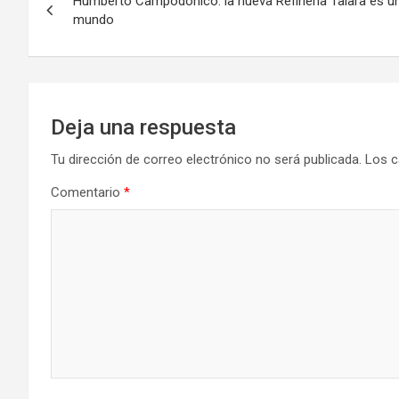
Humberto Campodónico: la nueva Refinería Talara es u
de
mundo
entradas
Deja una respuesta
Tu dirección de correo electrónico no será publicada.
Los c
Comentario
*