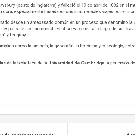
rewsbury (oeste de Inglaterra) y falleció el 19 de abril de 1892 en el
u obra, especialmente basada en sus innumerables viajes por el mu
ionado desde un antepasado común en un proceso que denominó la «s
ó después de sus innumerables observaciones a lo largo de sus trav
erú y Uruguay.
ias como la biología, la geografía, la botánica y la geología, entre
das
de la biblioteca de la
Universidad de Cambridge
, a principios