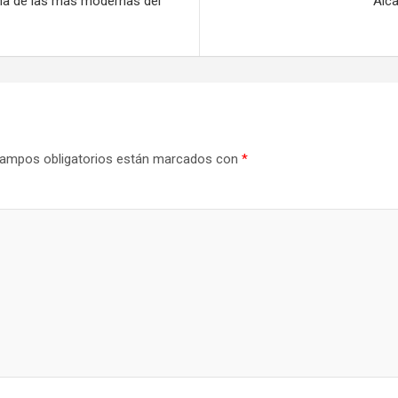
na de las más modernas del
Alca
ampos obligatorios están marcados con
*