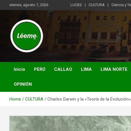
Skip
viernes, agosto 7, 2026
LUCES
CULTURA
Ciencia y T
to
content
Noticias de actualidad del mundo distrital, vecinal, municipal y
Léeme.pe
de negocios a nivel de Lima Metropolitana, sin descuidar las
noticias de alcance nacional.
Inicio
PERÚ
CALLAO
LIMA
LIMA NORTE
OPINIÓN
Home
CULTURA
Charles Darwin y la «Teoría de la Evolución