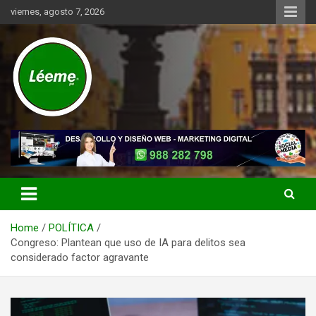
Skip
viernes, agosto 7, 2026
to
content
Noticias de actualidad del mundo distrital, vecinal, municipal y de
Léeme.pe
negocios a nivel de Lima Metropolitana, sin descuidar las noticias
de alcance nacional.
Home
POLÍTICA
Congreso: Plantean que uso de IA para delitos sea
considerado factor agravante