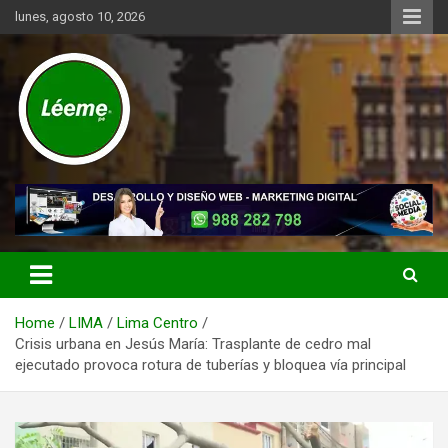
Skip
lunes, agosto 10, 2026
to
content
Noticias de actualidad del mundo distrital, vecinal, municipal y de
Léeme.pe
negocios a nivel de Lima Metropolitana, sin descuidar las noticias
de alcance nacional.
Home
LIMA
Lima Centro
Crisis urbana en Jesús María: Trasplante de cedro mal
ejecutado provoca rotura de tuberías y bloquea vía principal