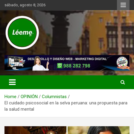
Skip
sábado, agosto 8, 2026
to
content
Noticias de actualidad del mundo distrital, vecinal, municipal y de
Léeme.pe
negocios a nivel de Lima Metropolitana, sin descuidar las noticias
de alcance nacional.
Home
OPINIÓN
Columnistas
El cuidado psicosocial en la selva peruana: una propuesta para
la salud mental