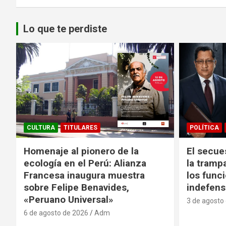
Lo que te perdiste
CULTURA
TITULARES
POLÍTICA
Homenaje al pionero de la
El secue
ecología en el Perú: Alianza
la tramp
Francesa inaugura muestra
los funci
sobre Felipe Benavides,
indefens
«Peruano Universal»
3 de agosto
6 de agosto de 2026
Adm