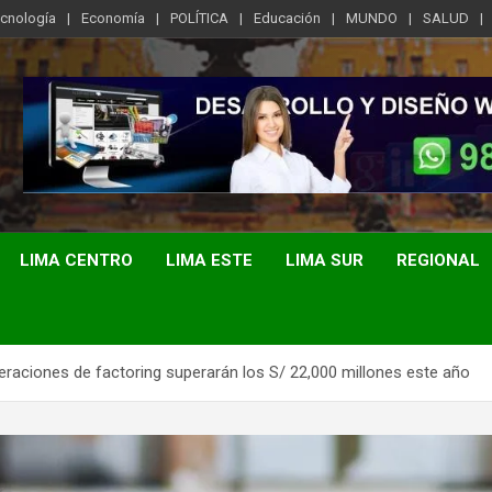
ecnología
Economía
POLÍTICA
Educación
MUNDO
SALUD
LIMA CENTRO
LIMA ESTE
LIMA SUR
REGIONAL
aciones de factoring superarán los S/ 22,000 millones este año