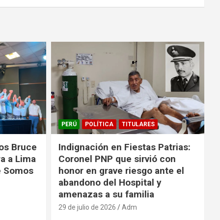
PERÚ
POLÍTICA
TITULARES
los Bruce
Indignación en Fiestas Patrias:
ra a Lima
Coronel PNP que sirvió con
de Somos
honor en grave riesgo ante el
abandono del Hospital y
amenazas a su familia
29 de julio de 2026
Adm