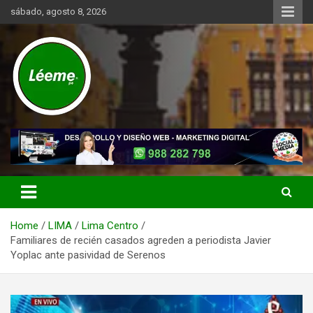
Skip
sábado, agosto 8, 2026
to
content
Noticias de actualidad del mundo distrital, vecinal, municipal y de
Léeme.pe
negocios a nivel de Lima Metropolitana, sin descuidar las noticias
de alcance nacional.
Home
LIMA
Lima Centro
Familiares de recién casados agreden a periodista Javier
Yoplac ante pasividad de Serenos