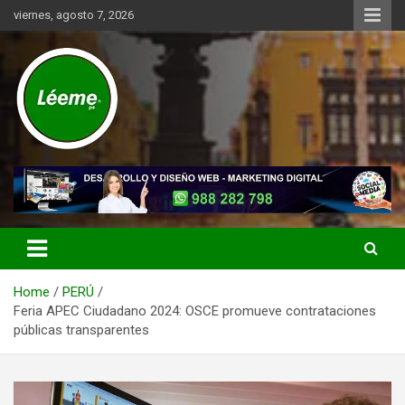
Skip
viernes, agosto 7, 2026
to
content
Noticias de actualidad del mundo distrital, vecinal, municipal y de
Léeme.pe
negocios a nivel de Lima Metropolitana, sin descuidar las noticias
de alcance nacional.
Home
PERÚ
Feria APEC Ciudadano 2024: OSCE promueve contrataciones
públicas transparentes