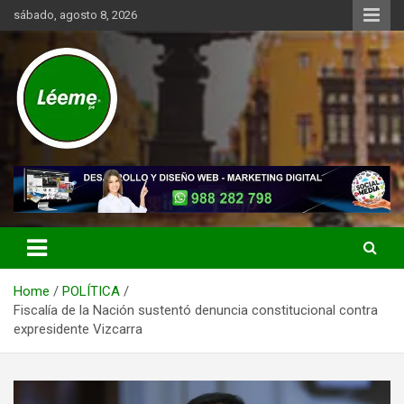
Skip
sábado, agosto 8, 2026
to
content
Noticias de actualidad del mundo distrital, vecinal, municipal y de
Léeme.pe
negocios a nivel de Lima Metropolitana, sin descuidar las noticias
de alcance nacional.
Home
POLÍTICA
Fiscalía de la Nación sustentó denuncia constitucional contra
expresidente Vizcarra