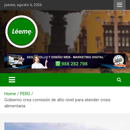
Skip
jueves, agosto 6, 2026
to
content
Noticias de actualidad del mundo distrital, vecinal, municipal y de
Léeme.pe
negocios a nivel de Lima Metropolitana, sin descuidar las noticias
de alcance nacional.
Home
PERÚ
Gobierno crea comisión de alto nivel para atender crisis
alimentaria