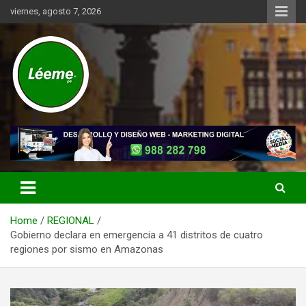
Skip
viernes, agosto 7, 2026
to
content
Noticias de actualidad del mundo distrital, vecinal, municipal y de
Léeme.pe
negocios a nivel de Lima Metropolitana, sin descuidar las noticias
de alcance nacional.
Home
REGIONAL
Gobierno declara en emergencia a 41 distritos de cuatro
regiones por sismo en Amazonas