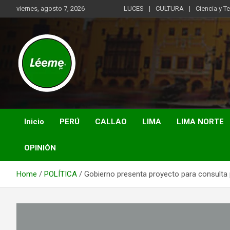
Skip
viernes, agosto 7, 2026
LUCES
CULTURA
Ciencia y T
to
content
Noticias de actualidad del mundo distrital, vecinal, municipal y
Léeme.pe
de negocios a nivel de Lima Metropolitana, sin descuidar las
noticias de alcance nacional.
Inicio
PERÚ
CALLAO
LIMA
LIMA NORTE
OPINIÓN
Home
POLÍTICA
Gobierno presenta proyecto para consulta 