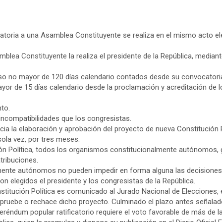
toria a una Asamblea Constituyente se realiza en el mismo acto ele
mblea Constituyente la realiza el presidente de la República, media
pso no mayor de 120 días calendario contados desde su convocatori
yor de 15 días calendario desde la proclamación y acreditación de l
to.
ncompatibilidades que los congresistas.
a la elaboración y aprobación del proyecto de nueva Constitución 
sola vez, por tres meses.
ión Política, todos los organismos constitucionalmente autónomos, 
ribuciones.
mente autónomos no pueden impedir en forma alguna las decisiones
on elegidos el presidente y los congresistas de la República.
titución Política es comunicado al Jurado Nacional de Elecciones, e
 apruebe o rechace dicho proyecto. Culminado el plazo antes señala
feréndum popular ratificatorio requiere el voto favorable de más de l