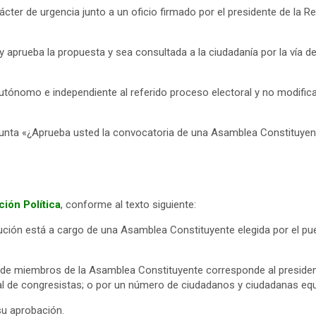
cter de urgencia junto a un oficio firmado por el presidente de la Repú
y aprueba la propuesta y sea consultada a la ciudadanía por la vía d
utónomo e independiente al referido proceso electoral y no modifica
gunta «¿Aprueba usted la convocatoria de una Asamblea Constituyent
ción Política
, conforme al texto siguiente:
ución está a cargo de una Asamblea Constituyente elegida por el pu
ón de miembros de la Asamblea Constituyente corresponde al presiden
gal de congresistas; o por un número de ciudadanos y ciudadanas equiv
su aprobación.