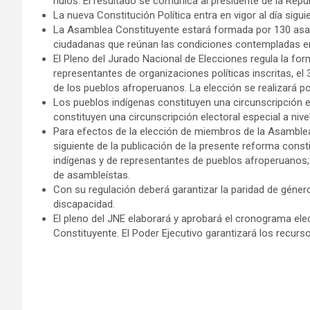
nulos. El resultado se comunica al presidente de la Repúb
La nueva Constitución Política entra en vigor al día sigu
La Asamblea Constituyente estará formada por 130 asamb
ciudadanas que reúnan las condiciones contempladas en el
El Pleno del Jurado Nacional de Elecciones regula la fo
representantes de organizaciones políticas inscritas, e
de los pueblos afroperuanos. La elección se realizará por 
Los pueblos indígenas constituyen una circunscripción e
constituyen una circunscripción electoral especial a nive
Para efectos de la elección de miembros de la Asamblea
siguiente de la publicación de la presente reforma const
indígenas y de representantes de pueblos afroperuanos; e
de asambleístas.
Con su regulación deberá garantizar la paridad de géner
discapacidad.
El pleno del JNE elaborará y aprobará el cronograma el
Constituyente. El Poder Ejecutivo garantizará los recur