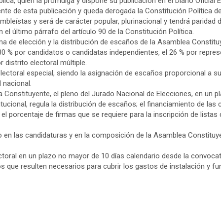
lica, quien la promulga y dispone su publicación en el Diario Oficial 
iente de esta publicación y queda derogada la Constitución Política d
leístas y será de carácter popular, plurinacional y tendrá paridad
 último párrafo del artículo 90 de la Constitución Política.
rma de elección y la distribución de escaños de la Asamblea Constit
l 30 % por candidatos o candidatas independientes, el 26 % por repre
distrito electoral múltiple.
lectoral especial, siendo la asignación de escaños proporcional a 
l nacional.
 Constituyente, el pleno del Jurado Nacional de Elecciones, en un p
itucional, regula la distribución de escaños; el financiamiento de la
l porcentaje de firmas que se requiere para la inscripción de listas 
o en las candidaturas y en la composición de la Asamblea Constituy
ectoral en un plazo no mayor de 10 días calendario desde la convoca
sos que resulten necesarios para cubrir los gastos de instalación y 