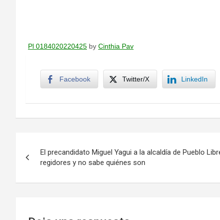
Pl 0184020220425
by
Cinthia Pav
Facebook
Twitter/X
LinkedIn
Navegación
El precandidato Miguel Yagui a la alcaldía de Pueblo Libr
de
regidores y no sabe quiénes son
entradas