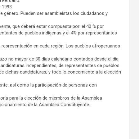
El Peruano.
e 1993.
 de género. Pueden ser asambleístas los ciudadanos y
uyente, que deberá estar compuesta por: el 40 % por
sentantes de pueblos indígenas y el 4% por representantes
su representación en cada región. Los pueblos afroperuanos
lazo no mayor de 30 días calendario contados desde el día
s candidaturas independientes, de representantes de pueblos
de dichas candidaturas; y todo lo concerniente a la elección
ente, así como la participación de personas con
toria para la elección de miembros de la Asamblea
funcionamiento de la Asamblea Constituyente.