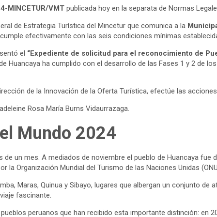
2024-MINCETUR/VMT
publicada hoy en la separata de Normas Legales 
eral de Estrategia Turística del Mincetur que comunica a la
Municipa
ya cumple efectivamente con las seis condiciones mínimas establecid
esentó el
“Expediente de solicitud para el reconocimiento de P
al de Huancaya ha cumplido con el desarrollo de las Fases 1 y 2 de l
rección de la Innovación de la Oferta Turística, efectúe las accione
 Madeleine Rosa María Burns Vidaurrazaga.
 del Mundo 2024
s de un mes. A mediados de noviembre el pueblo de Huancaya fue de
or la Organización Mundial del Turismo de las Naciones Unidas (ONU
mba, Maras, Quinua y Sibayo, lugares que albergan un conjunto de a
viaje fascinante.
pueblos peruanos que han recibido esta importante distinción: en 2