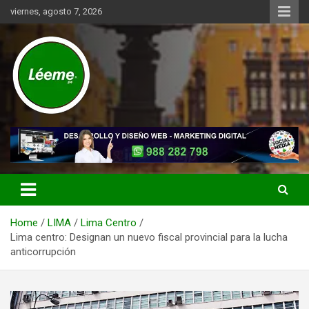
Skip
viernes, agosto 7, 2026
to
content
Noticias de actualidad del mundo distrital, vecinal, municipal y de
Léeme.pe
negocios a nivel de Lima Metropolitana, sin descuidar las noticias
de alcance nacional.
Home
LIMA
Lima Centro
Lima centro: Designan un nuevo fiscal provincial para la lucha
anticorrupción