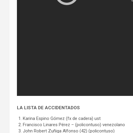
LA LISTA DE ACCIDENTADOS
Karina Espino Gómez (fx de cadera) ust
Francisco Linares Pérez – (policontuso) venezolano
John Robert Zuñiga Alfonso (42) (policontuso)