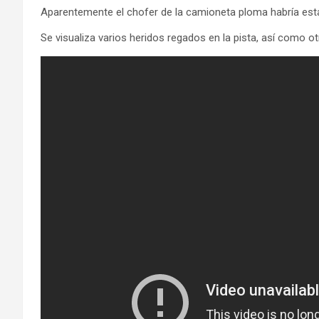
Aparentemente el chofer de la camioneta ploma habría est
Se visualiza varios heridos regados en la pista, así como ot