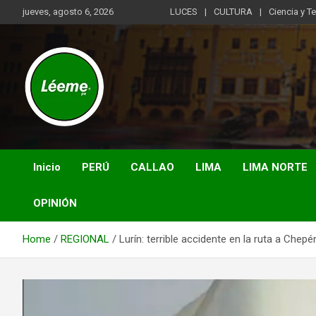
Skip
jueves, agosto 6, 2026
LUCES
CULTURA
Ciencia y T
to
content
Noticias de actualidad del mundo distrital, vecinal, municipal y
Léeme.pe
de negocios a nivel de Lima Metropolitana, sin descuidar las
noticias de alcance nacional.
Inicio
PERÚ
CALLAO
LIMA
LIMA NORTE
OPINIÓN
Home
REGIONAL
Lurín: terrible accidente en la ruta a Chepé