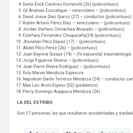
Denis Erick Cardoso Dominotti (26) (policontuso)
Gil Ananias Euzcatigue – venezolano – (policontuso)
David Josue Díaz Quiroz (27) – conductor (policontuso)
Rubén Arturis Pérez Díaz – venezolano – (policontuso)
Jordan Stefano Ormachea Alvarado – (policontuso)
Estefany Fernández Chuquicaña(24) (policontuso)
Jhonatan Pilco Depaz (17) – (policontuso)
Abdel Pilco Pérez (26) – (policontuso)
Juan Bayona Quispe (74) – (fx expuesta) traumatología
Jorge Figueroa Silverio – (policontuso)
Jean Pierre Rivera Rodríguez – (policontuso)
Roly Marvin Mendoza Espinoza
Napoleón Dante Terreros Mendoza (24) – conductor c
Max Leo Aroni Espino (02) (pediátrico)
Percy Domingo Aujapuca Mendoza (26)
LA DEL ESTRIBO
Son 17 personas, las que resultaron accidentadas y traslada