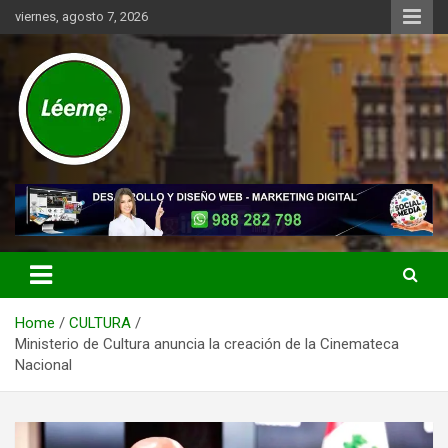
Skip
viernes, agosto 7, 2026
to
content
Noticias de actualidad del mundo distrital, vecinal, municipal y de
Léeme.pe
negocios a nivel de Lima Metropolitana, sin descuidar las noticias
de alcance nacional.
Home
CULTURA
Ministerio de Cultura anuncia la creación de la Cinemateca
Nacional