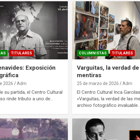
TAS
TITULARES
COLUMNISTAS
TITULARES
enavides: Exposición
Varguitas, la verdad de
gráfica
mentiras
de 2026
Adm
25 de marzo de 2026
Adm
 su partida, el Centro Cultural
El Centro Cultural Inca Garcila
aso rinde tributo a uno de…
«Varguitas, la verdad de las me
archivo fotográfico invaluable