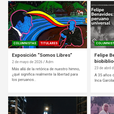
COLUMNISTAS
TITULARES
COLUMNIS
Exposición “Somos Libres”
Felipe B
biobiblio
2 de mayo de 2026
Adm
23 de abril 
Más allá de la retórica de nuestro himno,
¿qué significa realmente la libertad para
A 35 años de
los peruanos…
Inca Garcil