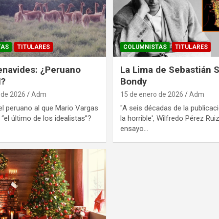
TAS
TITULARES
COLUMNISTAS
TITULARES
enavides: ¿Peruano
La Lima de Sebastián S
l?
Bondy
 de 2026
Adm
15 de enero de 2026
Adm
el peruano al que Mario Vargas
"A seis décadas de la publicac
“el último de los idealistas”?
la horrible', Wilfredo Pérez Ruiz
ensayo…