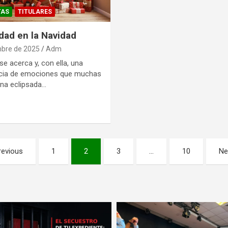
TAS
TITULARES
idad en la Navidad
mbre de 2025
Adm
se acerca y, con ella, una
cia de emociones que muchas
na eclipsada…
revious
1
2
3
…
10
Ne