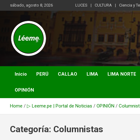
Skip
sábado, agosto 8, 2026
LUCES
CULTURA
Ciencia y T
to
content
Noticias de actualidad del mundo distrital, vecinal, municipal y
Léeme.pe
de negocios a nivel de Lima Metropolitana, sin descuidar las
noticias de alcance nacional.
Inicio
PERÚ
CALLAO
LIMA
LIMA NORTE
OPINIÓN
Home
▷ Leeme.pe | Portal de Noticias
OPINIÓN
Columnist
Categoría:
Columnistas