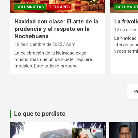
COLUMNISTAS
TITULARES
COLUMNIS
Navidad con clase: El arte de la
La frivol
prudencia y el respeto en la
12 de dicie
Nochebuena
La Navidad 
16 de diciembre de 2025
Adm
efervescen
veces termi
La celebración de la Natividad exige
mucho más que un banquete; requiere
modales. Este artículo propone…
Paginación
P
de
entradas
Lo que te perdiste