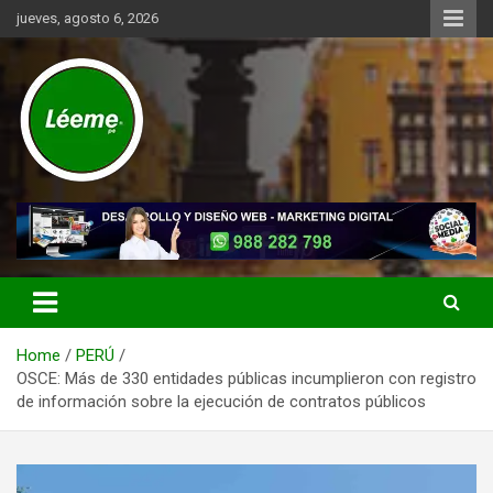
Skip
jueves, agosto 6, 2026
to
content
Noticias de actualidad del mundo distrital, vecinal, municipal y de
Léeme.pe
negocios a nivel de Lima Metropolitana, sin descuidar las noticias
de alcance nacional.
Home
PERÚ
OSCE: Más de 330 entidades públicas incumplieron con registro
de información sobre la ejecución de contratos públicos