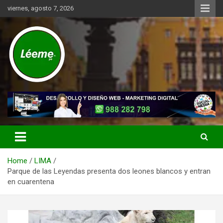
Skip
viernes, agosto 7, 2026
to
content
Noticias de actualidad del mundo distrital, vecinal, municipal y de
Léeme.pe
negocios a nivel de Lima Metropolitana, sin descuidar las noticias
de alcance nacional.
Home
LIMA
Parque de las Leyendas presenta dos leones blancos y entran
en cuarentena