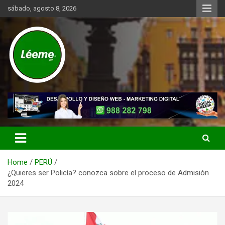
Skip
sábado, agosto 8, 2026
to
content
Noticias de actualidad del mundo distrital, vecinal, municipal y de
Léeme.pe
negocios a nivel de Lima Metropolitana, sin descuidar las noticias
de alcance nacional.
Home
PERÚ
¿Quieres ser Policía? conozca sobre el proceso de Admisión
2024