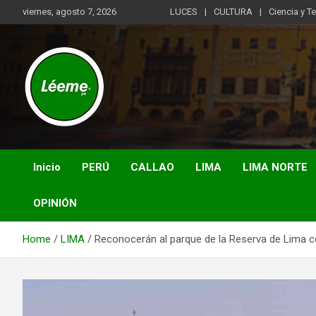
Skip
viernes, agosto 7, 2026
LUCES
CULTURA
Ciencia y T
to
content
Noticias de actualidad del mundo distrital, vecinal, municipal y
Léeme.pe
de negocios a nivel de Lima Metropolitana, sin descuidar las
noticias de alcance nacional.
Inicio
PERÚ
CALLAO
LIMA
LIMA NORTE
OPINIÓN
Home
LIMA
Reconocerán al parque de la Reserva de Lima 