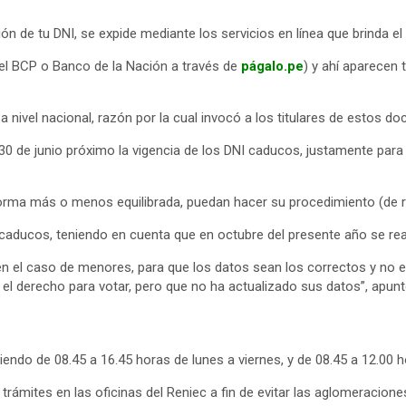
ón de tu DNI, se expide mediante los servicios en línea que brinda el 
n el BCP o Banco de la Nación a través de
págalo.pe
) y ahí aparecen
a nivel nacional, razón por la cual invocó a los titulares de estos 
 30 de junio próximo la vigencia de los DNI caducos, justamente par
orma más o menos equilibrada, puedan hacer su procedimiento (de r
caducos, teniendo en cuenta que en octubre del presente año se real
en el caso de menores, para que los datos sean los correctos y no
o el derecho para votar, pero que no ha actualizado sus datos”, apunt
endo de 08.45 a 16.45 horas de lunes a viernes, y de 08.45 a 12.00 h
s trámites en las oficinas del Reniec a fin de evitar las aglomeracione