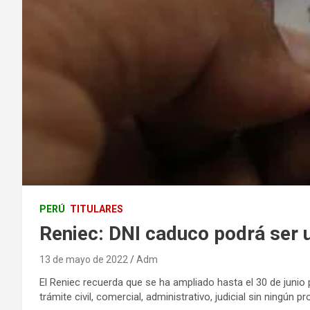
PERÚ
TITULARES
Reniec: DNI caduco podrá ser ut
13 de mayo de 2022
Adm
El Reniec recuerda que se ha ampliado hasta el 30 de junio
trámite civil, comercial, administrativo, judicial sin ningún p