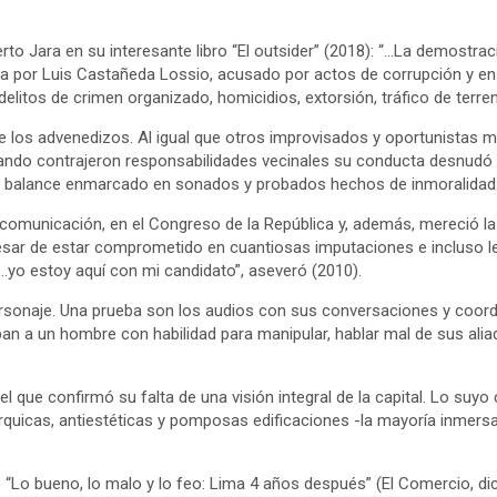
rto Jara en su interesante libro “El outsider” (2018): “…La demostra
a por Luis Castañeda Lossio, acusado por actos de corrupción y en c
litos de crimen organizado, homicidios, extorsión, tráfico de terren
 los advenedizos. Al igual que otros improvisados y oportunistas mov
Cuando contrajeron responsabilidades vecinales su conducta desnudó
un balance enmarcado en sonados y probados hechos de inmoralidad
omunicación, en el Congreso de la República y, además, mereció la s
pesar de estar comprometido en cuantiosas imputaciones e incluso le
 “…yo estoy aquí con mi candidato”, aseveró (2010).
ersonaje. Una prueba son los audios con sus conversaciones y coord
apan a un hombre con habilidad para manipular, hablar mal de sus a
 que confirmó su falta de una visión integral de la capital. Lo suyo 
quicas, antiestéticas y pomposas edificaciones -la mayoría inmersas
 “Lo bueno, lo malo y lo feo: Lima 4 años después” (El Comercio, di