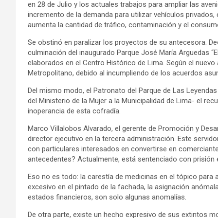
en 28 de Julio y los actuales trabajos para ampliar las av
incremento de la demanda para utilizar vehículos privados
aumenta la cantidad de tráfico, contaminación y el consumo
Se obstinó en paralizar los proyectos de su antecesora. Dec
culminación del inaugurado Parque José María Arguedas “El
elaborados en el Centro Histórico de Lima. Según el nuevo 
Metropolitano, debido al incumpliendo de los acuerdos asu
Del mismo modo, el Patronato del Parque de Las Leyendas 
del Ministerio de la Mujer a la Municipalidad de Lima- el r
inoperancia de esta cofradía.
Marco Villalobos Alvarado, el gerente de Promoción y Desar
director ejecutivo en la tercera administración. Este servi
con particulares interesados en convertirse en comerciant
antecedentes? Actualmente, está sentenciado con prisión e
Eso no es todo: la carestía de medicinas en el tópico para
excesivo en el pintado de la fachada, la asignación anómal
estados financieros, son solo algunas anomalías.
De otra parte, existe un hecho expresivo de sus extintos m