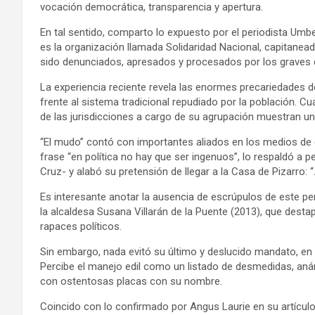
vocación democrática, transparencia y apertura.
En tal sentido, comparto lo expuesto por el periodista Umbe
es la organización llamada Solidaridad Nacional, capitanead
sido denunciados, apresados y procesados por los graves de
La experiencia reciente revela las enormes precariedades de
frente al sistema tradicional repudiado por la población. 
de las jurisdicciones a cargo de su agrupación muestran 
“El mudo” contó con importantes aliados en los medios de c
frase “en política no hay que ser ingenuos”, lo respaldó a 
Cruz- y alabó su pretensión de llegar a la Casa de Pizarro:
Es interesante anotar la ausencia de escrúpulos de este p
la alcaldesa Susana Villarán de la Puente (2013), que dest
rapaces políticos.
Sin embargo, nada evitó su último y deslucido mandato, en el
Percibe el manejo edil como un listado de desmedidas, anár
con ostentosas placas con su nombre.
Coincido con lo confirmado por Angus Laurie en su artículo