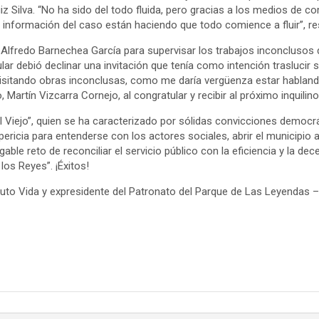
Ruiz Silva. “No ha sido del todo fluida, pero gracias a los medios 
 información del caso están haciendo que todo comience a fluir”, 
a Alfredo Barnechea García para supervisar los trabajos inconclusos 
lar debió declinar una invitación que tenía como intención traslucir 
isitando obras inconclusas, como me daría vergüenza estar habland
, Martín Vizcarra Cornejo, al congratular y recibir al próximo inquilino
 Viejo”, quien se ha caracterizado por sólidas convicciones democrá
 pericia para entenderse con los actores sociales, abrir el municipio a
le reto de reconciliar el servicio público con la eficiencia y la dec
los Reyes”. ¡Éxitos!
ituto Vida y expresidente del Patronato del Parque de Las Leyendas –