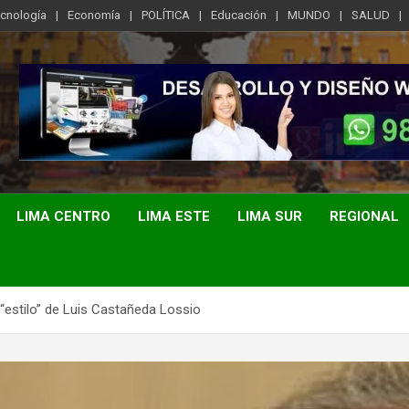
ecnología
Economía
POLÍTICA
Educación
MUNDO
SALUD
LIMA CENTRO
LIMA ESTE
LIMA SUR
REGIONAL
l “estilo” de Luis Castañeda Lossio