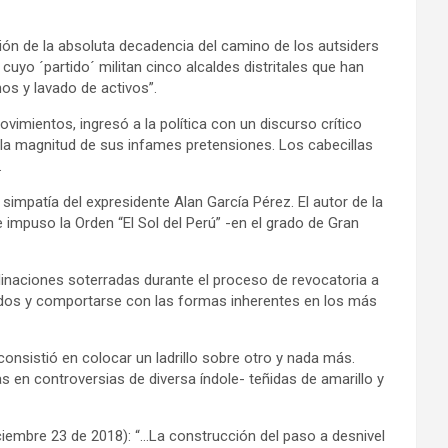
ción de la absoluta decadencia del camino de los autsiders
uyo ´partido´ militan cinco alcaldes distritales que han
os y lavado de activos”.
imientos, ingresó a la política con un discurso crítico
 la magnitud de sus infames pretensiones. Los cabecillas
.
impatía del expresidente Alan García Pérez. El autor de la
 impuso la Orden “El Sol del Perú” -en el grado de Gran
inaciones soterradas durante el proceso de revocatoria a
liados y comportarse con las formas inherentes en los más
consistió en colocar un ladrillo sobre otro y nada más.
 en controversias de diversa índole- teñidas de amarillo y
ciembre 23 de 2018): “…La construcción del paso a desnivel