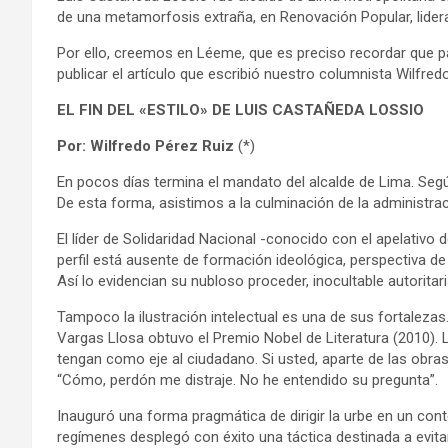
de una metamorfosis extraña, en Renovación Popular, lidera
Por ello, creemos en Léeme, que es preciso recordar que p
publicar el artículo que escribió nuestro columnista Wilfred
EL FIN DEL «ESTILO» DE LUIS CASTAÑEDA LOSSIO
Por: Wilfredo Pérez Ruiz
(*)
En pocos días termina el mandato del alcalde de Lima. Segú
De esta forma, asistimos a la culminación de la administrac
El líder de Solidaridad Nacional -conocido con el apelativo 
perfil está ausente de formación ideológica, perspectiva de l
Así lo evidencian su nubloso proceder, inocultable autorita
Tampoco la ilustración intelectual es una de sus fortalezas.
Vargas Llosa obtuvo el Premio Nobel de Literatura (2010)
tengan como eje al ciudadano. Si usted, aparte de las obr
“Cómo, perdón me distraje. No he entendido su pregunta”.
Inauguró una forma pragmática de dirigir la urbe en un conte
regímenes desplegó con éxito una táctica destinada a evit