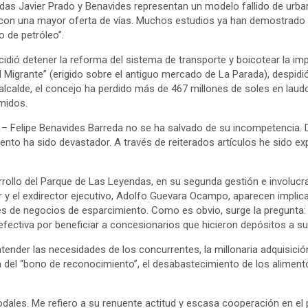
enidas Javier Prado y Benavides representan un modelo fallido de urb
, con una mayor oferta de vías. Muchos estudios ya han demostrado
 de petróleo”.
idió detener la reforma del sistema de transporte y boicotear la imp
 Migrante” (erigido sobre el antiguo mercado de La Parada), despidi
alcalde, el concejo ha perdido más de 467 millones de soles en laudo
midos.
– Felipe Benavides Barreda no se ha salvado de su incompetencia. D
ecuento ha sido devastador. A través de reiterados artículos he sido
rollo del Parque de Las Leyendas, en su segunda gestión e involucra
dor y el exdirector ejecutivo, Adolfo Guevara Ocampo, aparecen implic
es de negocios de esparcimiento. Como es obvio, surge la pregunta:
fectiva por beneficiar a concesionarios que hicieron depósitos a s
 atender las necesidades de los concurrentes, la millonaria adquisic
a del “bono de reconocimiento”, el desabastecimiento de los alimento
odales. Me refiero a su renuente actitud y escasa cooperación en el 