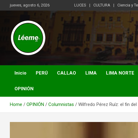
Skip
jueves, agosto 6, 2026
LUCES
CULTURA
Ciencia y T
to
content
Noticias de actualidad del mundo distrital, vecinal, municipal y
Léeme.pe
de negocios a nivel de Lima Metropolitana, sin descuidar las
noticias de alcance nacional.
Inicio
PERÚ
CALLAO
LIMA
LIMA NORTE
OPINIÓN
Home
OPINIÓN
Columnistas
Wilfredo Pérez Ruíz: el fin de