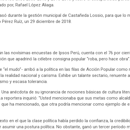
do por, Rafael López Aliaga.
asó durante la gestión municipal de Castañeda Lossio, para que lo
o Pérez Ruíz, un 29 diciembre de 2018.
n las novísimas encuestas de Ipsos Perú, cuenta con el 76 por cient
ión que apadrinó la célebre consigna popular “roba, pero hace obra”
de “el mudo”- arribó a la política en las filas de Acción Popular como
a realidad nacional y carisma. Exhibe un talante sectario, renuente a l
rismo y escasa tolerancia.
 Una anécdota de su ignorancia de nociones básicas de cultura litera
. La reportera inquirió: “Usted mencionaba que sus metas como alca
as que ha mencionado, que otra podría mencionar como ejemplo de e
xto en el que la clase política había perdido la confianza, la credibi
ar asumir una postura política. No obstante, ganó un tercer período