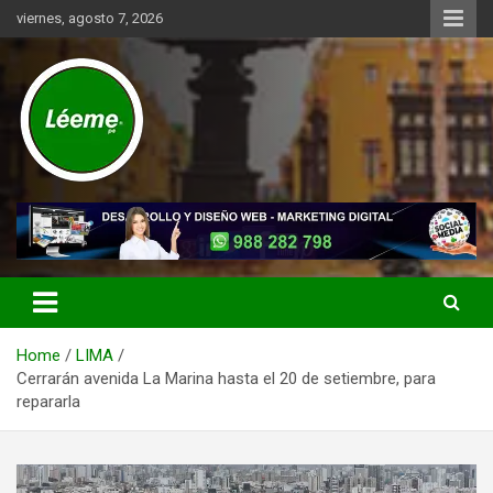
Skip
viernes, agosto 7, 2026
to
content
Noticias de actualidad del mundo distrital, vecinal, municipal y de
Léeme.pe
negocios a nivel de Lima Metropolitana, sin descuidar las noticias
de alcance nacional.
Home
LIMA
Cerrarán avenida La Marina hasta el 20 de setiembre, para
repararla