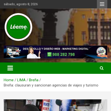
Skip
sábado, agosto 8, 2026
to
content
Noticias de actualidad del mundo distrital, vecinal, municipal y de
Léeme.pe
negocios a nivel de Lima Metropolitana, sin descuidar las noticias
de alcance nacional.
Home
LIMA
Breña
Breña: clausuran y sancionan agencias de viajes y turismo