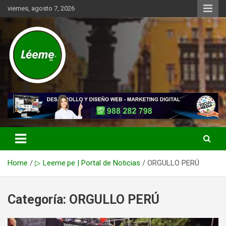
Skip
viernes, agosto 7, 2026
to
content
Noticias de actualidad del mundo distrital, vecinal, municipal y de
Léeme.pe
negocios a nivel de Lima Metropolitana, sin descuidar las noticias
de alcance nacional.
Home
▷ Leeme.pe | Portal de Noticias
ORGULLO PERÚ
Categoría:
ORGULLO PERÚ