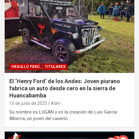
ORGULLO PERÚ
TITULARES
El ‘Henry Ford’ de los Andes: Joven piurano
fabrica un auto desde cero en la sierra de
Huancabamba
10 de junio de 2025
Adm
Su nombre es LUGAN y es la creación de Luis García
Alberca, un joven del caserío…