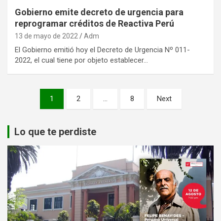
Gobierno emite decreto de urgencia para
reprogramar créditos de Reactiva Perú
13 de mayo de 2022
Adm
El Gobierno emitió hoy el Decreto de Urgencia Nº 011-
2022, el cual tiene por objeto establecer…
Paginación
1
2
…
8
Next
de
entradas
Lo que te perdiste