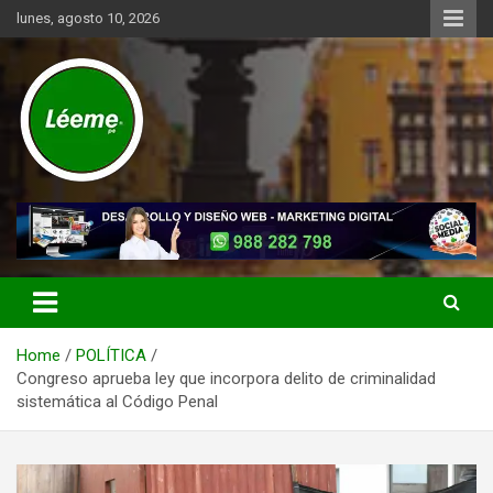
Skip
lunes, agosto 10, 2026
to
content
Noticias de actualidad del mundo distrital, vecinal, municipal y de
Léeme.pe
negocios a nivel de Lima Metropolitana, sin descuidar las noticias
de alcance nacional.
Home
POLÍTICA
Congreso aprueba ley que incorpora delito de criminalidad
sistemática al Código Penal