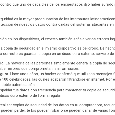
ncontró que uno de cada diez de los encuestados dijo haber sufrido 
guridad es la mayor preocupación de los internautas latinoamericano
tección de nuestros datos contra caídas del sistema, atacantes en lí
ión en los dispositivos, el experto también señala varios errores i
 copia de seguridad en el mismo dispositivo es peligroso. De hecho, 
Lo correcto es guardar la copia en un disco duro externo, servicio 
lo.
La mayoría de las personas simplemente genera la copia de segur
aber errores que comprometan la información.
egura.
Hace unos años, un hacker confirmó que utilizaba mensajes fa
100 celebridades, las cuales acabaron filtrándose en internet. Por
e doble autenticación.
paldar tus datos con frecuencia para mantener tu copia de segurid
disco duro externo de forma regular.
alizar copias de seguridad de los datos en tu computadora, recuerd
se pueden perder, te los pueden robar o se pueden dañar de varias f