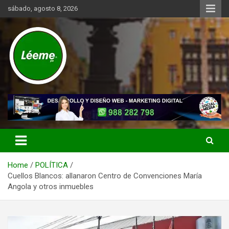
Skip
sábado, agosto 8, 2026
to
content
Noticias de actualidad del mundo distrital, vecinal, municipal y de
Léeme.pe
negocios a nivel de Lima Metropolitana, sin descuidar las noticias
de alcance nacional.
Home
POLÍTICA
Cuellos Blancos: allanaron Centro de Convenciones María
Angola y otros inmuebles