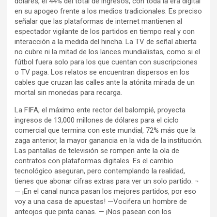
dólares, el 44% del total de ingresos, con toda la era digital
en su apogeo frente a los medios tradicionales. Es preciso
señalar que las plataformas de internet mantienen al
espectador vigilante de los partidos en tiempo real y con
interacción a la medida del hincha. La TV de señal abierta
no cubre ni la mitad de los lances mundialistas, como si el
fútbol fuera solo para los que cuentan con suscripciones
o TV paga. Los relatos se encuentran dispersos en los
cables que cruzan las calles ante la atónita mirada de un
mortal sin monedas para recarga.
La FIFA, el máximo ente rector del balompié, proyecta
ingresos de 13,000 millones de dólares para el ciclo
comercial que termina con este mundial, 72% más que la
zaga anterior, la mayor ganancia en la vida de la institución.
Las pantallas de televisión se rompen ante la ola de
contratos con plataformas digitales. Es el cambio
tecnológico aseguran, pero contemplando la realidad,
tienes que abonar cifras extras para ver un solo partido. ¬
— ¡En el canal nunca pasan los mejores partidos, por eso
voy a una casa de apuestas! —Vocifera un hombre de
anteojos que pinta canas. — ¡Nos pasean con los