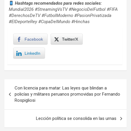
Hashtags recomendados para redes sociales:
Mundial2026 #StreamingVsTV #NegocioDelFutbol #FIFA
#DerechosDeTV #FutbolModerno #PasionPrivatizada
#ElDeporteRey #CopaDelMundo #Hinchas
Facebook
Twitter/X
LinkedIn
Navegación
Con licencia para matar: Las leyes que blindan a
de
policías y militares peruanos promovidas por Fernando
Rospigliosi
entradas
Lección política se consolida en las urnas