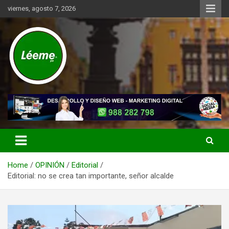
Skip
viernes, agosto 7, 2026
to
content
Noticias de actualidad del mundo distrital, vecinal, municipal y de
Léeme.pe
negocios a nivel de Lima Metropolitana, sin descuidar las noticias
de alcance nacional.
Home
OPINIÓN
Editorial
Editorial: no se crea tan importante, señor alcalde