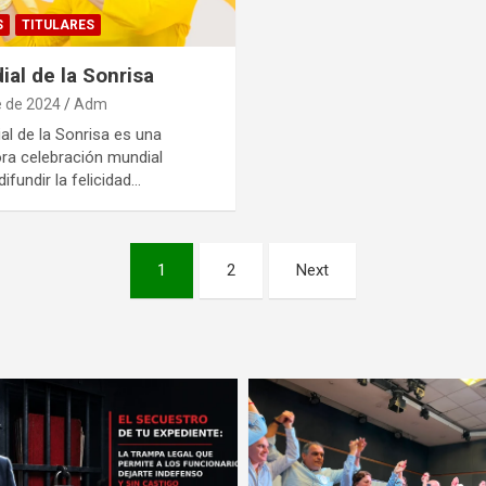
S
TITULARES
ial de la Sonrisa
e de 2024
Adm
al de la Sonrisa es una
a celebración mundial
ifundir la felicidad…
1
2
Next