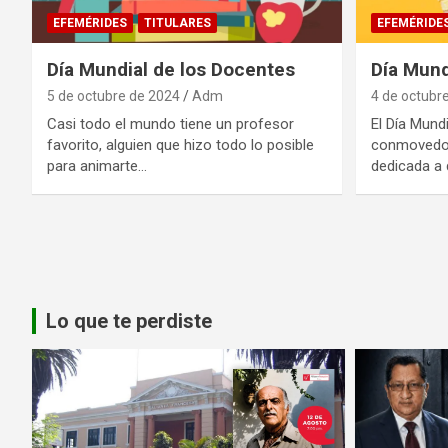
EFEMÉRIDES
TITULARES
EFEMÉRIDE
Día Mundial de los Docentes
Día Mund
5 de octubre de 2024
Adm
4 de octubr
Casi todo el mundo tiene un profesor
El Día Mundi
favorito, alguien que hizo todo lo posible
conmovedor
para animarte…
dedicada a d
Paginación
de
entradas
Lo que te perdiste