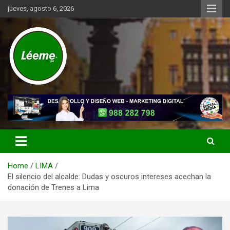
Skip
jueves, agosto 6, 2026
to
content
Noticias de actualidad del mundo distrital, vecinal, municipal y de
Léeme.pe
negocios a nivel de Lima Metropolitana, sin descuidar las noticias
de alcance nacional.
Home
LIMA
El silencio del alcalde: Dudas y oscuros intereses acechan la
donación de Trenes a Lima