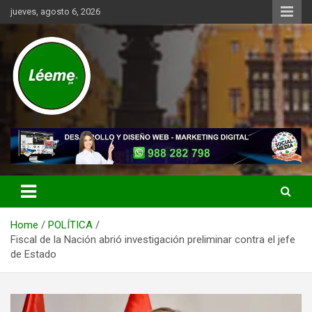
Skip
jueves, agosto 6, 2026
to
content
Noticias de actualidad del mundo distrital, vecinal, municipal y de
Léeme.pe
negocios a nivel de Lima Metropolitana, sin descuidar las noticias
de alcance nacional.
Home
POLÍTICA
Fiscal de la Nación abrió investigación preliminar contra el jefe
de Estado