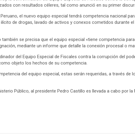
ados con resultados céleres, tal como anunció en su primer discurso
El Peruano, el nuevo equipo especial tendrá competencia nacional par
o ilícito de drogas, lavado de activos y conexos cometidos durante el
lico también se precisa que el equipo especial «tiene competencia p
gnación, mediante un informe que detalle la conexión procesal o mat
dinador del Equipo Especial de Fiscales contra la corrupción del pode
n como objeto los hechos de su competencia.
ompetencia del equipo especial, estas serán requeridas, a través de
isterio Público, al presidente Pedro Castillo es llevada a cabo por l