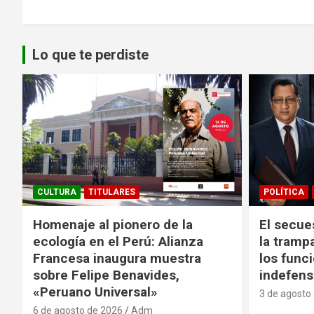
Lo que te perdiste
CULTURA
TITULARES
POLÍTICA
Homenaje al pionero de la
El secue
ecología en el Perú: Alianza
la tramp
Francesa inaugura muestra
los funci
sobre Felipe Benavides,
indefens
«Peruano Universal»
3 de agosto
6 de agosto de 2026
Adm