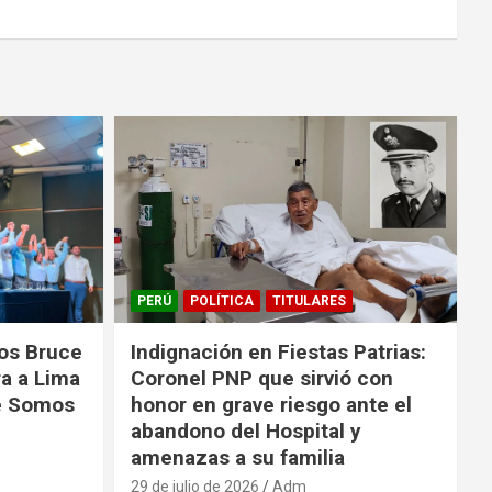
PERÚ
POLÍTICA
TITULARES
los Bruce
Indignación en Fiestas Patrias:
ra a Lima
Coronel PNP que sirvió con
de Somos
honor en grave riesgo ante el
abandono del Hospital y
amenazas a su familia
29 de julio de 2026
Adm