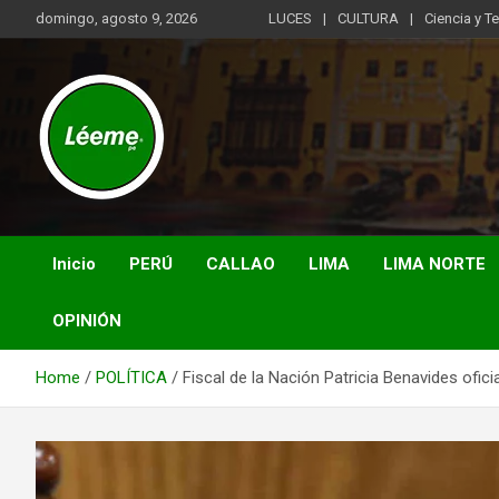
Skip
domingo, agosto 9, 2026
LUCES
CULTURA
Ciencia y T
to
content
Noticias de actualidad del mundo distrital, vecinal, municipal y
Léeme.pe
de negocios a nivel de Lima Metropolitana, sin descuidar las
noticias de alcance nacional.
Inicio
PERÚ
CALLAO
LIMA
LIMA NORTE
OPINIÓN
Home
POLÍTICA
Fiscal de la Nación Patricia Benavides ofic