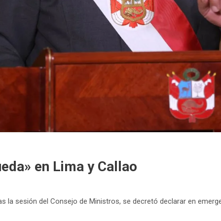
eda» en Lima y Callao
tras la sesión del Consejo de Ministros, se decretó declarar en emerg