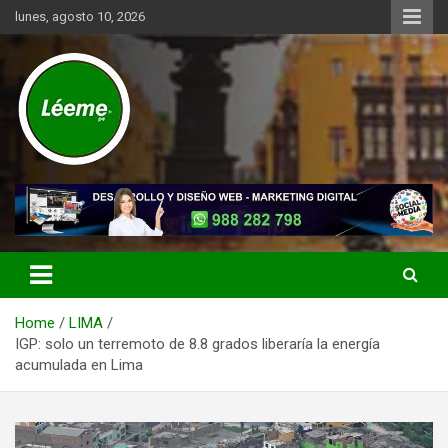
Skip
lunes, agosto 10, 2026
to
content
Noticias de actualidad del mundo distrital, vecinal, municipal y de
Léeme.pe
negocios a nivel de Lima Metropolitana, sin descuidar las noticias
de alcance nacional.
Home
LIMA
IGP: solo un terremoto de 8.8 grados liberaría la energía
acumulada en Lima