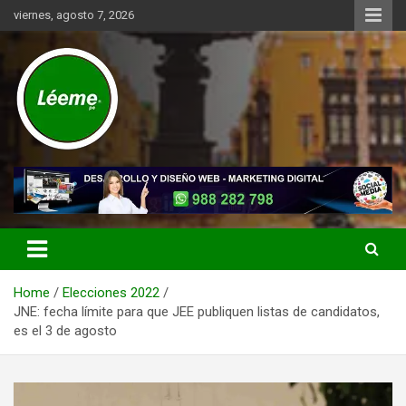
Skip
viernes, agosto 7, 2026
to
content
Noticias de actualidad del mundo distrital, vecinal, municipal y de
Léeme.pe
negocios a nivel de Lima Metropolitana, sin descuidar las noticias
de alcance nacional.
Home
Elecciones 2022
JNE: fecha límite para que JEE publiquen listas de candidatos,
es el 3 de agosto