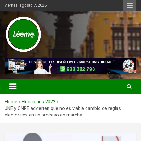
Skip
viernes, agosto 7, 2026
to
content
Noticias de actualidad del mundo distrital, vecinal, municipal y de
Léeme.pe
negocios a nivel de Lima Metropolitana, sin descuidar las noticias
de alcance nacional.
Home
Elecciones 2022
JNE y ONPE advierten que no es viable cambio de reglas
electorales en un proceso en marcha