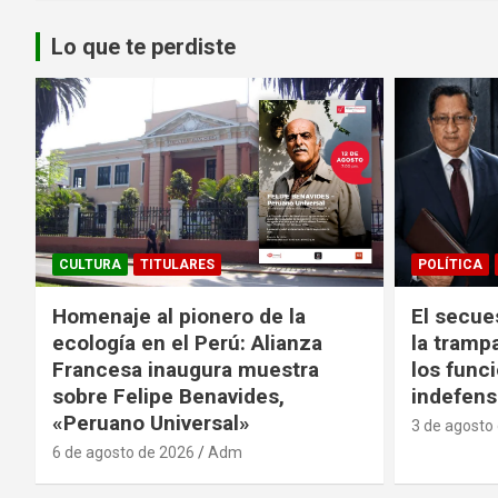
Lo que te perdiste
CULTURA
TITULARES
POLÍTICA
Homenaje al pionero de la
El secue
ecología en el Perú: Alianza
la tramp
Francesa inaugura muestra
los funci
sobre Felipe Benavides,
indefens
«Peruano Universal»
3 de agosto
6 de agosto de 2026
Adm