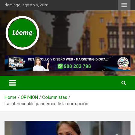
Skip
domingo, agosto 9, 2026
to
content
Noticias de actualidad del mundo distrital, vecinal, municipal y de
Léeme.pe
negocios a nivel de Lima Metropolitana, sin descuidar las noticias
de alcance nacional.
Home
OPINIÓN
Columnistas
La interminable pandemia de la corrupción