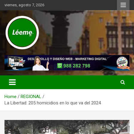
Skip
viernes, agosto 7, 2026
to
content
Noticias de actualidad del mundo distrital, vecinal, municipal y de
Léeme.pe
negocios a nivel de Lima Metropolitana, sin descuidar las noticias
de alcance nacional.
Home
REGIONAL
La Libertad: 205 homicidios en lo que va del 2024