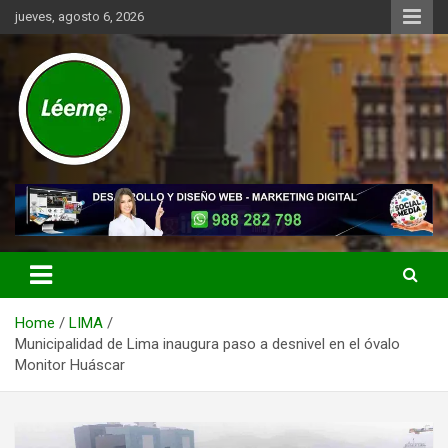
Skip
jueves, agosto 6, 2026
to
content
Noticias de actualidad del mundo distrital, vecinal, municipal y de
Léeme.pe
negocios a nivel de Lima Metropolitana, sin descuidar las noticias
de alcance nacional.
Home
LIMA
Municipalidad de Lima inaugura paso a desnivel en el óvalo
Monitor Huáscar