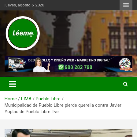
Skip
jueves, agosto 6, 2026
to
content
Noticias de actualidad del mundo distrital, vecinal, municipal y de
Léeme.pe
negocios a nivel de Lima Metropolitana, sin descuidar las noticias
de alcance nacional.
Home
LIMA
Pueblo Libre
Municipalidad de Pueblo Libre pierde querella contra Javier
Yoplac de Pueblo Libre Tve