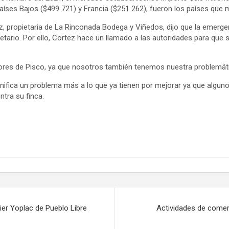
aíses Bajos ($499 721) y Francia ($251 262), fueron los países que
ez, propietaria de La Rinconada Bodega y Viñedos, dijo que la emerg
netario. Por ello, Cortez hace un llamado a las autoridades para que
ores de Pisco, ya que nosotros también tenemos nuestra problemáti
ignifica un problema más a lo que ya tienen por mejorar ya que algun
ntra su finca.
vier Yoplac de Pueblo Libre
Actividades de comer